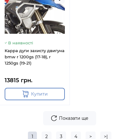
В наявності
Kappa дуги захисту двигуна
bmw r 1200gs (17-18), r
1250gs (19-21)
13815 грн.
Купити
Показати ще
1
2
3
4
>
>|