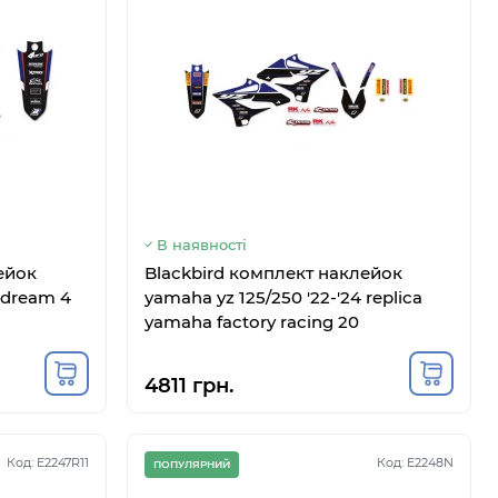
В наявності
ейок
Blackbird комплект наклейок
4 dream 4
yamaha yz 125/250 '22-'24 replica
yamaha factory racing 20
4811 грн.
Код: E2247R11
Код: E2248N
ПОПУЛЯРНИЙ