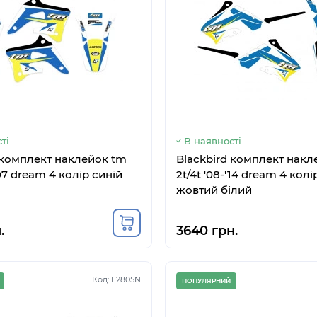
ті
В наявності
 комплект наклейок tm
Blackbird комплект накл
'07 dream 4 колір синій
2t/4t '08-'14 dream 4 колі
жовтий білий
.
3640 грн.
Код: E2805N
ПОПУЛЯРНИЙ