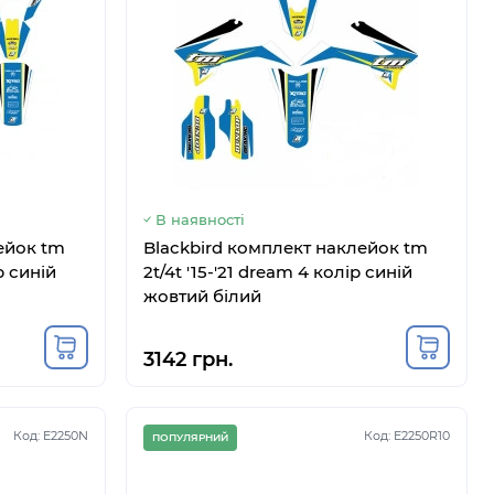
В наявності
ейок tm
Blackbird комплект наклейок tm
р синій
2t/4t '15-'21 dream 4 колір синій
жовтий білий
3142 грн.
Код: E2250N
Код: E2250R10
ПОПУЛЯРНИЙ