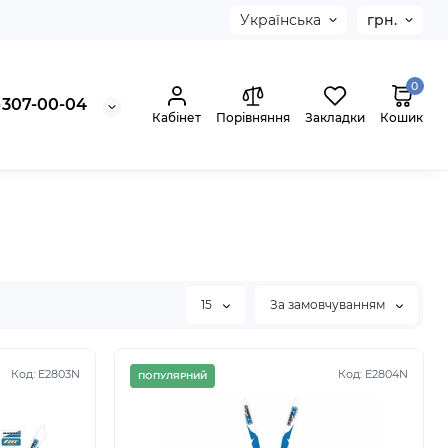
Українська
грн.
0
)307-00-04
Кабінет
Порівняння
Закладки
Кошик
15
За замовчуванням
Код: E2803N
Код: E2804N
ПОПУЛЯРНИЙ