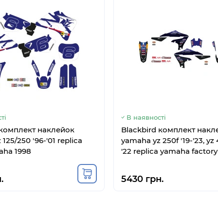
ті
В наявності
 комплект наклейок
Blackbird комплект накл
125/250 '96-'01 replica
yamaha yz 250f '19-'23, yz 
aha 1998
'22 replica yamaha factory
Код: 860VG812580
Код
ПОПУЛЯРНИЙ
.
5430 грн.