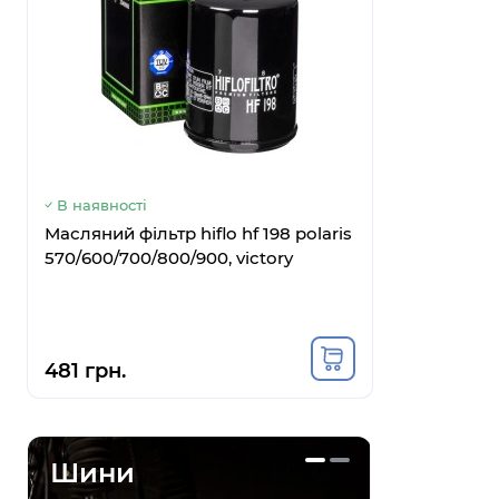
В наявності
В наявнос
Масляний фільтр hiflo hf 198 polaris
Vertex пр
570/600/700/800/900, victory
rm 250 '96
481 грн.
1099 грн
Шини
Мастила