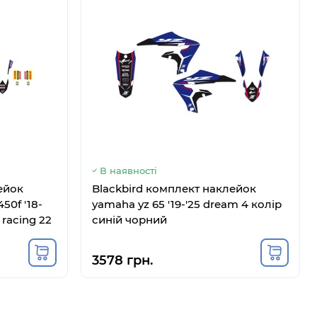
В наявності
ейок
Blackbird комплект наклейок
450f '18-
yamaha yz 65 '19-'25 dream 4 колір
 racing 22
синій чорний
: 860VG812587
Код: 860VG812583
3578 грн.