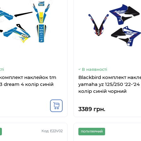
ті
В наявності
 комплект наклейок tm
Blackbird комплект накл
'23 dream 4 колір синій
yamaha yz 125/250 '22-'2
колір синій чорний
3389 грн.
Код: E22V02
ПОПУЛЯРНИЙ