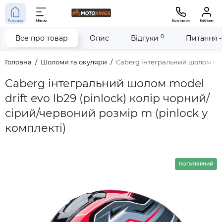
Головна
Меню
Контакти
Кабінет
0
Все про товар
Опис
Відгуки
Питання -
Головна
Шоломи та окуляри
Caberg інтегральний шолом mode
Caberg інтегральний шолом model
drift evo lb29 (pinlock) колір чорний/
сірий/червоний розмір m (pinlock у
комплекті)
ПОПУЛЯРНИЙ