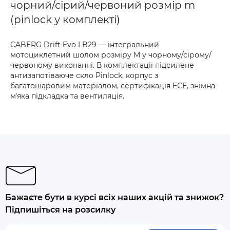
чорний/сірий/червоний розмір m
(pinlock у комплекті)
CABERG Drift Evo LB29 — інтегральний
мотоциклетний шолом розміру M у чорному/сірому/
червоному виконанні. В комплектації підсилене
антизапотіваюче скло Pinlock; корпус з
багатошаровим матеріалом, сертифікація ECE, знімна
мʼяка підкладка та вентиляція.
Бажаєте бути в курсі всіх наших акцій та знижок?
Підпишіться на розсилку