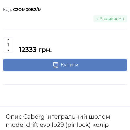
Код:
C2OM00B2/M
В наявності
12333 грн.
Купити
Опис Caberg інтегральний шолом
model drift evo lb29 (pinlock) колір